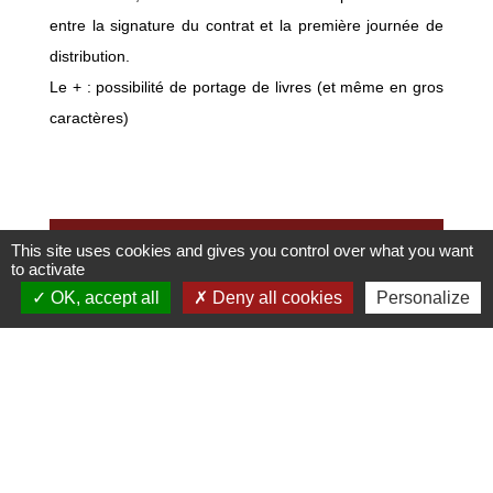
entre la signature du contrat et la première journée de
distribution.
Le + : possibilité de portage de livres (et même en gros
caractères)
This site uses cookies and gives you control over what you want
Documents utiles
to activate
OK, accept all
Deny all cookies
Personalize
file_download
Flyer Portage de repas.pdf (PDF -
2.44 MB)
Télésurveillance - Présence Verte